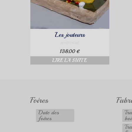
Les jouteurs
NON ÉVALUÉ
138.00
€
LIRE LA SUITE
Foires
Fabr
Date des
Tra
foires
boi
Tra