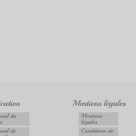
ication
Mentions légales
vail du
Mentions
s
légales
vail de
Conditions de