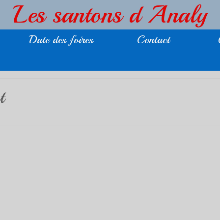
Les santons d Analy
Date des foires
Contact
t