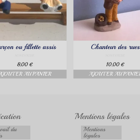
rçon ou fillette assis
Chanteur des rues
NON ÉVALUÉ
NON ÉVALUÉ
8.00
€
10.00
€
AJOUTER AU PANIER
AJOUTER AU PANIE
ication
Mentions légales
vail du
Mentions
s
légales