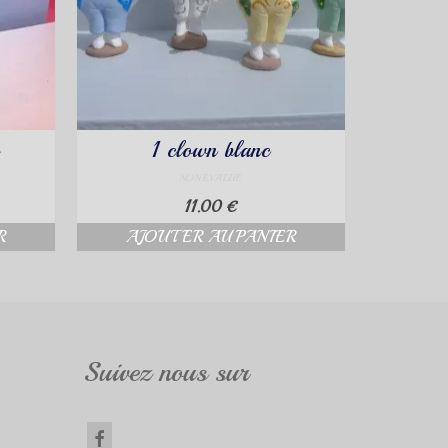
1 clown blanc
NON ÉVALUÉ
11.00
€
R
AJOUTER AU PANIER
Suivez nous sur