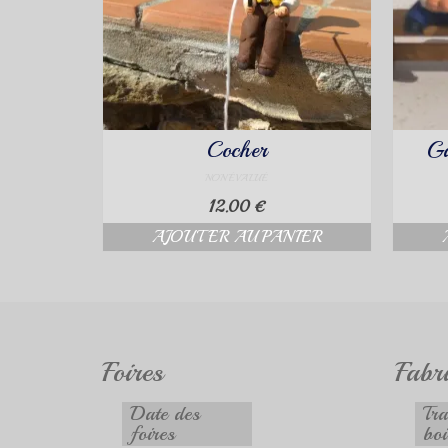
Cocher
Ga
NON ÉVALUÉ
12.00
€
AJOUTER AU PANIER
Foires
Fabr
Date des
Tra
foires
boi