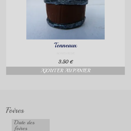
Tonneaux
NON ÉVALUÉ
3.50
€
AJOUTER AU PANIER
Foires
Date des
foires