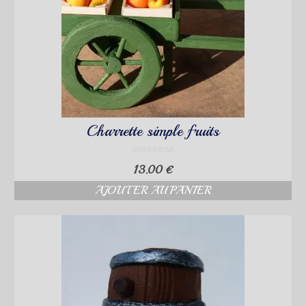
Charrette simple fruits
NON ÉVALUÉ
13.00
€
AJOUTER AU PANIER