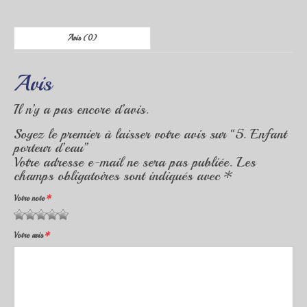
Avis (0)
Avis
Il n’y a pas encore d’avis.
Soyez le premier à laisser votre avis sur “5. Enfant
porteur d’eau”
Votre adresse e-mail ne sera pas publiée.
Les
champs obligatoires sont indiqués avec
*
Votre note
*
1 étoile
2 étoiles
3 étoiles
4 étoiles
5 étoiles
Votre avis
*
sur
sur
sur 5
sur 5
sur 5
5
5