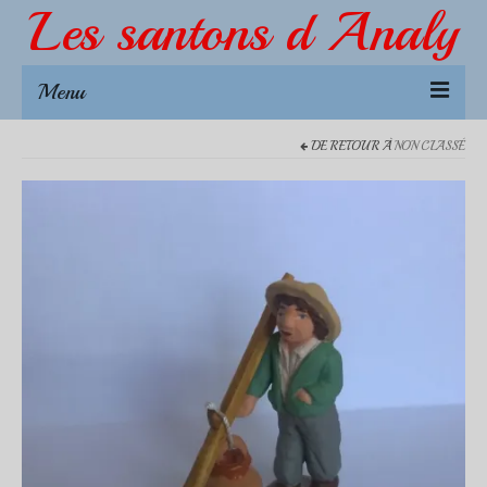
Les santons d Analy
Menu
DE RETOUR À
NON CLASSÉ
Créations
NOUVEAUTÉS 2026
L’échoppe dou Pitchoun
Accessoires 4-5 cm
Accessoires 7 cm
Santons 7 cm
Animaux
Accessoires