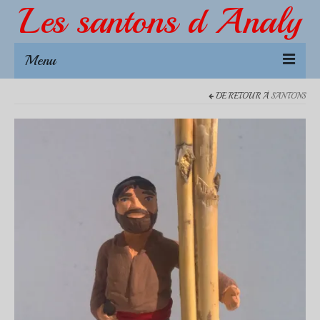
Les santons d Analy
Menu
DE RETOUR À
SANTONS
Créations
NOUVEAUTÉS 2026
L’échoppe dou Pitchoun
Accessoires 4-5 cm
Accessoires 7 cm
Santons 7 cm
Animaux
Accessoires