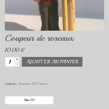
Scènes de vie
Mon compte
Date des foires
Coupeur de roseaux
Contact
Qui suis-je ?
10.00
€
Remerciements
quantité
AJOUTER AU PANIER
de
ma commande
Coupeur
de
mon panier
roseaux
Catégories :
Nouveautes 2017
,
Santons
Avis (0)