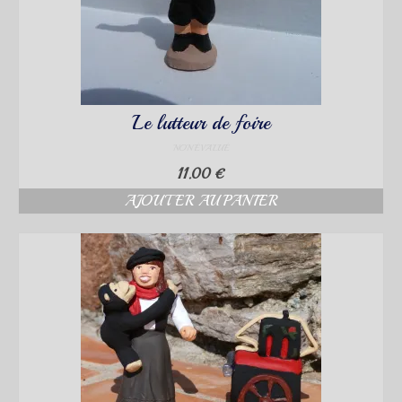
Le lutteur de foire
NON ÉVALUÉ
11.00
€
AJOUTER AU PANIER