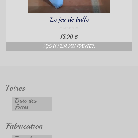
Le jeu de balle
NON ÉVALUÉ
15.00
€
AJOUTER AU PANIER
Foires
Date des
foires
Fabrication