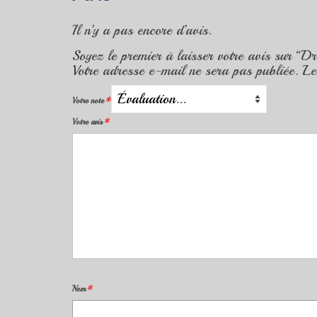
Il n’y a pas encore d’avis.
Soyez le premier à laisser votre avis sur “
Votre adresse e-mail ne sera pas publiée.
Le
Votre note
*
Votre avis
*
Nom
*