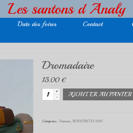
Les santons d Analy
Date des foires
Contact
Dromadaire
15.00
€
quantité
AJOUTER AU PANIER
de
Dromadaire
Catégories :
Animaux
,
NOUVEAUTES 2016