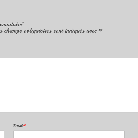
Dromadaire”
s champs obligatoires sont indiqués avec
*
E-mail
*