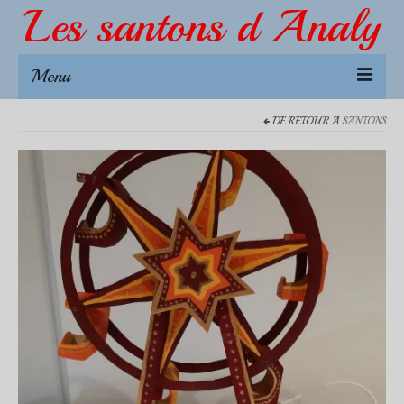
Les santons d Analy
Menu
DE RETOUR À
SANTONS
Créations
NOUVEAUTÉS 2026
L’échoppe dou Pitchoun
Accessoires 4-5 cm
Accessoires 7 cm
Santons 7 cm
Animaux
Accessoires