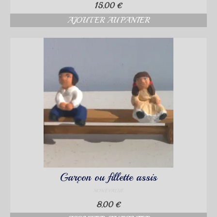
15.00
€
AJOUTER AU PANIER
Garçon ou fillette assis
NON ÉVALUÉ
8.00
€