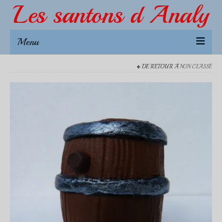
Les santons d Analy
Menu
DE RETOUR À
NON CLASSÉ
Créations
NOUVEAUTÉS 2026
L’échoppe dou Pitchoun
Accessoires 4-5 cm
Accessoires 7 cm
Santons 7 cm
Animaux
Accessoires