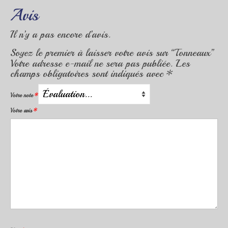
Avis
Il n’y a pas encore d’avis.
Soyez le premier à laisser votre avis sur “Tonneaux”
Votre adresse e-mail ne sera pas publiée.
Les
champs obligatoires sont indiqués avec
*
Votre note
*
Votre avis
*