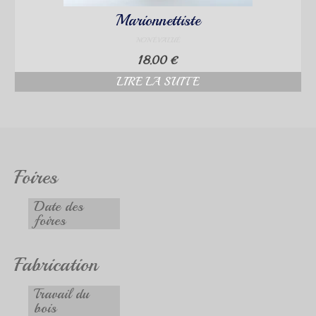
Marionnettiste
NON ÉVALUÉ
18.00
€
LIRE LA SUITE
Foires
Date des
foires
Fabrication
Travail du
bois